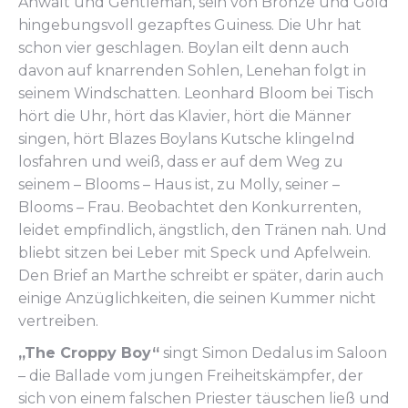
Anwalt und Gentleman, sein von Bronze und Gold
hingebungsvoll gezapftes Guiness. Die Uhr hat
schon vier geschlagen. Boylan eilt denn auch
davon auf knarrenden Sohlen, Lenehan folgt in
seinem Windschatten. Leonhard Bloom bei Tisch
hört die Uhr, hört das Klavier, hört die Männer
singen, hört Blazes Boylans Kutsche klingelnd
losfahren und weiß, dass er auf dem Weg zu
seinem – Blooms – Haus ist, zu Molly, seiner –
Blooms – Frau. Beobachtet den Konkurrenten,
leidet empfindlich, ängstlich, den Tränen nah. Und
bliebt sitzen bei Leber mit Speck und Apfelwein.
Den Brief an Marthe schreibt er später, darin auch
einige Anzüglichkeiten, die seinen Kummer nicht
vertreiben.
„The Croppy Boy“
singt Simon Dedalus im Saloon
– die Ballade vom jungen Freiheitskämpfer, der
sich von einem falschen Priester täuschen ließ und