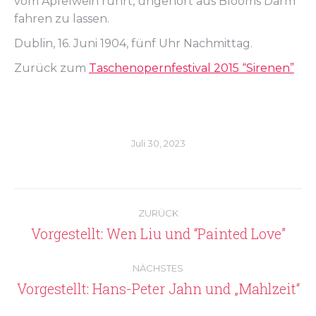
vom Apfelwein rührt, ungehört aus Blooms Darm
fahren zu lassen.
Dublin, 16. Juni 1904, fünf Uhr Nachmittag.
Zurück zum
Taschenopernfestival 2015 “Sirenen”
Juli 30, 2023
Kommentarnavigation
ZURÜCK
Vorgestellt: Wen Liu und “Painted Love”
Vorheriger
Beitrag:
NÄCHSTES
Vorgestellt: Hans-Peter Jahn und „Mahlzeit“
Nächster
Beitrag: