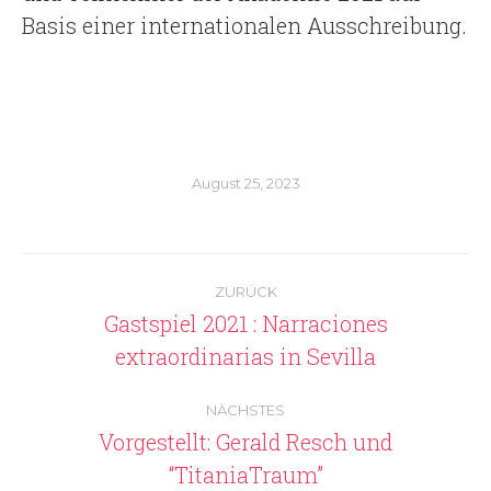
Basis einer internationalen Ausschreibung.
August 25, 2023
Kommentarnavigation
ZURÜCK
Gastspiel 2021 : Narraciones
Vorheriger
extraordinarias in Sevilla
Beitrag:
NÄCHSTES
Vorgestellt: Gerald Resch und
Nächster
“TitaniaTraum”
Beitrag: