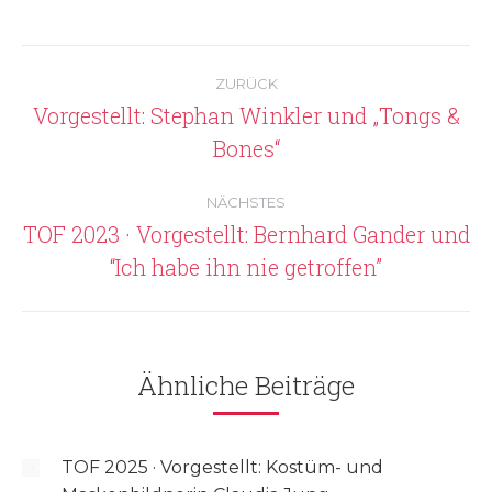
Kommentarnavigation
ZURÜCK
Vorgestellt: Stephan Winkler und „Tongs &
Vorheriger
Bones“
Beitrag:
NÄCHSTES
TOF 2023 · Vorgestellt: Bernhard Gander und
Nächster
“Ich habe ihn nie getroffen”
Beitrag:
Ähnliche Beiträge
TOF 2025 · Vorgestellt: Kostüm- und