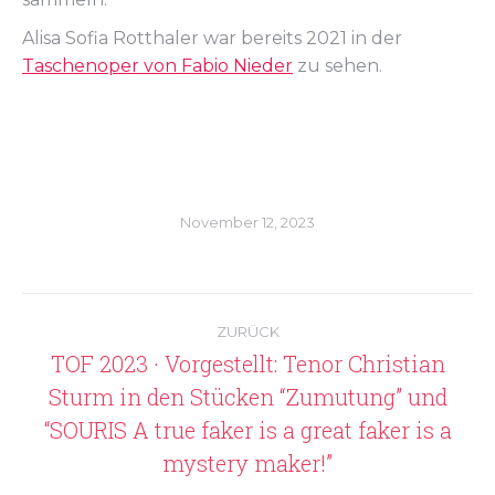
Alisa Sofia Rotthaler war bereits 2021 in der
Taschenoper von Fabio Nieder
zu sehen.
November 12, 2023
Kommentarnavigation
ZURÜCK
TOF 2023 · Vorgestellt: Tenor Christian
Sturm in den Stücken “Zumutung” und
Vorheriger
“SOURIS A true faker is a great faker is a
Beitrag:
mystery maker!”