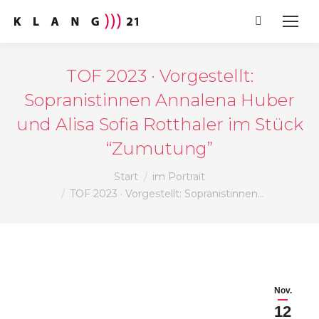
Search:
TOF 2023 · Vorgestellt:
Sopranistinnen Annalena Huber
und Alisa Sofia Rotthaler im Stück
“Zumutung”
Sie befinden sich hier:
Start
im Portrait
TOF 2023 · Vorgestellt: Sopranistinnen…
Nov.
12