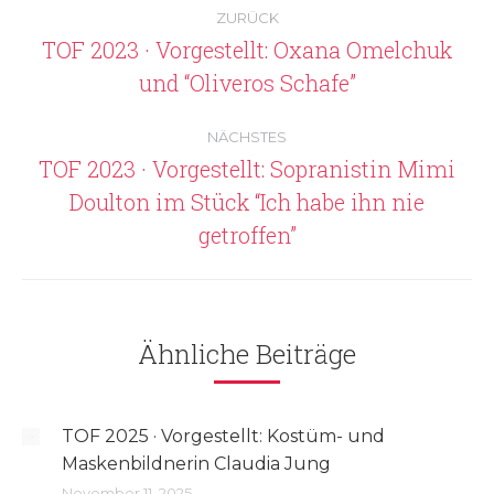
Kommentarnavigation
ZURÜCK
TOF 2023 · Vorgestellt: Oxana Omelchuk
Vorheriger
und “Oliveros Schafe”
Beitrag:
NÄCHSTES
TOF 2023 · Vorgestellt: Sopranistin Mimi
Doulton im Stück “Ich habe ihn nie
Nächster
Beitrag:
getroffen”
Ähnliche Beiträge
TOF 2025 · Vorgestellt: Kostüm- und
Maskenbildnerin Claudia Jung
November 11, 2025