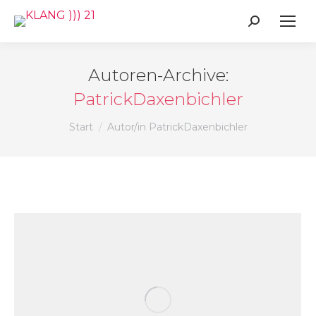
Search:
Autoren-Archive:
PatrickDaxenbichler
Sie befinden sich hier:
Start
Autor/in PatrickDaxenbichler