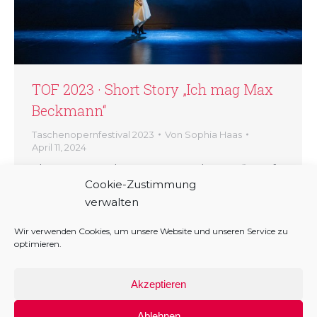
TOF 2023 · Short Story „Ich mag Max
Beckmann“
Taschenopernfestival 2023
Von
Sophia Haas
April 11, 2024
Short Story „Ich mag Max Beckmann“ Fünf
Cookie-Zustimmung
neue Kurzopern in 152 Sekunden. Wer bin
verwalten
ich, und wenn ja – welcher? Das
Taschenopernfestival Salzburg 2023 im Fast
Wir verwenden Cookies, um unsere Website und unseren Service zu
Forward Modus. Enjoy!
optimieren.
Akzeptieren
Ablehnen