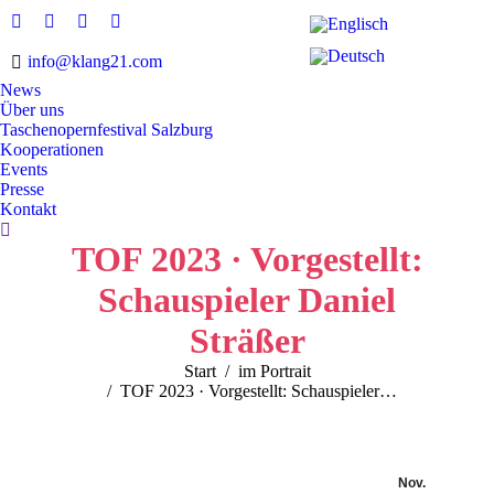
Facebook
Twitter
Instagram
YouTube
page
page
page
page
info@klang21.com
opens
opens
opens
opens
News
in
in
in
in
Über uns
Taschenopernfestival Salzburg
new
new
new
new
Kooperationen
window
window
window
window
Events
Presse
Kontakt
Search:
TOF 2023 · Vorgestellt:
Schauspieler Daniel
Sträßer
Sie befinden sich hier:
Start
im Portrait
TOF 2023 · Vorgestellt: Schauspieler…
Nov.