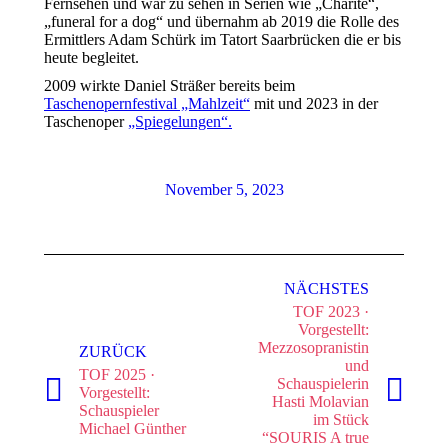
Fernsehen und war zu sehen in Serien wie „Charité“,
„funeral for a dog“ und übernahm ab 2019 die Rolle des
Ermittlers Adam Schürk im Tatort Saarbrücken die er bis
heute begleitet.
2009 wirkte Daniel Sträßer bereits beim
Taschenopernfestival „Mahlzeit“
mit und 2023 in der
Taschenoper
„Spiegelungen“.
November 5, 2023
Kommentarnavigation
NÄCHSTES
TOF 2023 ·
Vorgestellt:
Mezzosopranistin
ZURÜCK
und
TOF 2025 ·
Schauspielerin
Vorgestellt:
Vorheriger
Nächster
Hasti Molavian
Schauspieler
Beitrag:
Beitrag:
im Stück
Michael Günther
“SOURIS A true